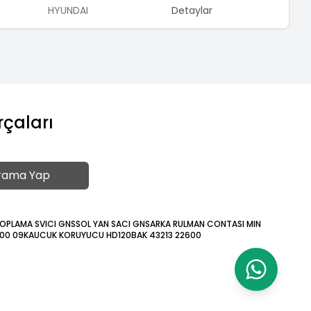
HYUNDAI
Detaylar
rçaları
rama Yap
OPLAMA SVICI GNS
SOL YAN SACI GNS
ARKA RULMAN CONTASI MIN
100 09
KAUCUK KORUYUCU HD120
BAK 43213 22600