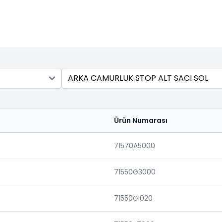
Ara
Ürün Numarası
71570A5000
71550G3000
71550GI020