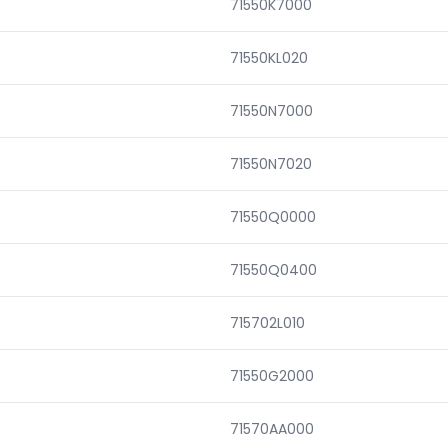
71550K7000
71550KL020
71550N7000
71550N7020
71550Q0000
71550Q0400
715702L010
71550G2000
71570AA000