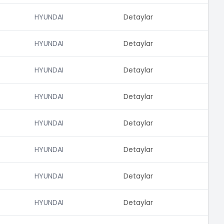
HYUNDAI
Detaylar
HYUNDAI
Detaylar
HYUNDAI
Detaylar
HYUNDAI
Detaylar
HYUNDAI
Detaylar
HYUNDAI
Detaylar
HYUNDAI
Detaylar
HYUNDAI
Detaylar