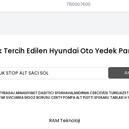
71550D7600
 Tercih Edilen Hyundai Oto Yedek Pa
A
TY
BAGAJ ARMASI
YAKIT DAGITICI SF06
HAVALANDIRMA CERCEVESI TURKUAZ
ST
AR SVICI
ARKA EKSOZ BORUSU CENT
Y POMPA ALT PLEYTI SF06
AKU TABLASI H 
RAM Teknoloji