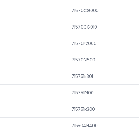
71570CG000
71570CG010
71570F2000
71570S1500
715751E301
715751R100
715751R300
715504H400