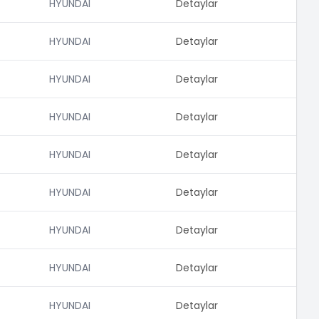
HYUNDAI
Detaylar
HYUNDAI
Detaylar
HYUNDAI
Detaylar
HYUNDAI
Detaylar
HYUNDAI
Detaylar
HYUNDAI
Detaylar
HYUNDAI
Detaylar
HYUNDAI
Detaylar
HYUNDAI
Detaylar