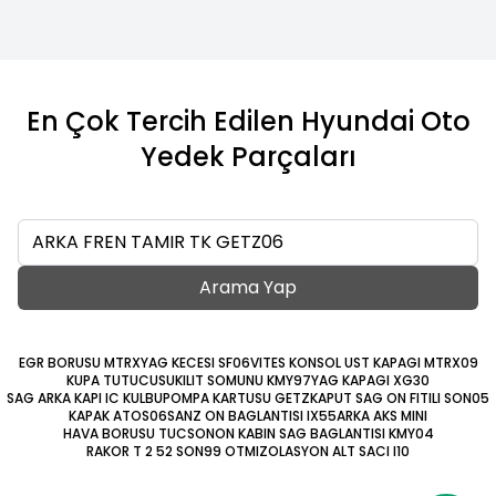
En Çok Tercih Edilen Hyundai Oto
Yedek Parçaları
Ara
Arama Yap
EGR BORUSU MTRX
YAG KECESI SF06
VITES KONSOL UST KAPAGI MTRX09
KUPA TUTUCUSU
KILIT SOMUNU KMY97
YAG KAPAGI XG30
SAG ARKA KAPI IC KULBU
POMPA KARTUSU GETZ
KAPUT SAG ON FITILI SON05
KAPAK ATOS06
SANZ ON BAGLANTISI IX55
ARKA AKS MINI
HAVA BORUSU TUCSON
ON KABIN SAG BAGLANTISI KMY04
RAKOR T 2 52 SON99 OTM
IZOLASYON ALT SACI I10