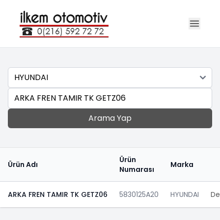
Marka
Ara
Arama Yap
Ürün
Ürün Adı
Marka
Numarası
ARKA FREN TAMIR TK GETZ06
5830125A20
HYUNDAI
De