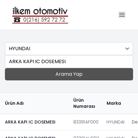
Marka
Ara
Arama Yap
Ürün
Ürün Adı
Marka
Numarası
ARKA KAPI IC DOSEMESI
833914F000
HYUNDAI
De