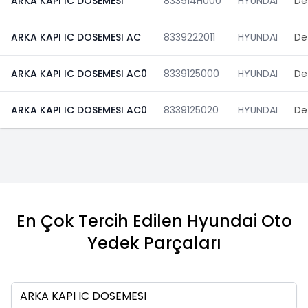
ARKA KAPI IC DOSEMESI
833914H000
HYUNDAI
De
ARKA KAPI IC DOSEMESI AC
8339222011
HYUNDAI
De
ARKA KAPI IC DOSEMESI AC0
8339125000
HYUNDAI
De
ARKA KAPI IC DOSEMESI AC0
8339125020
HYUNDAI
De
En Çok Tercih Edilen Hyundai Oto
Yedek Parçaları
Ara