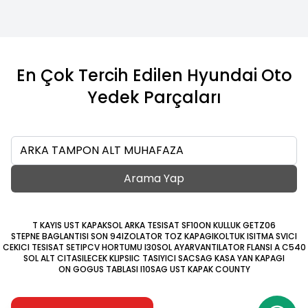
En Çok Tercih Edilen Hyundai Oto
Yedek Parçaları
Ara
Arama Yap
T KAYIS UST KAPAK
SOL ARKA TESISAT SF10
ON KULLUK GETZ06
STEPNE BAGLANTISI SON 94
IZOLATOR TOZ KAPAGI
KOLTUK ISITMA SVICI
CEKICI TESISAT SETI
PCV HORTUMU I30
SOL AYAR
VANTILATOR FLANSI A C540
SOL ALT CITA
SILECEK KLIPSI
IC TASIYICI SAC
SAG KASA YAN KAPAGI
ON GOGUS TABLASI I10
SAG UST KAPAK COUNTY