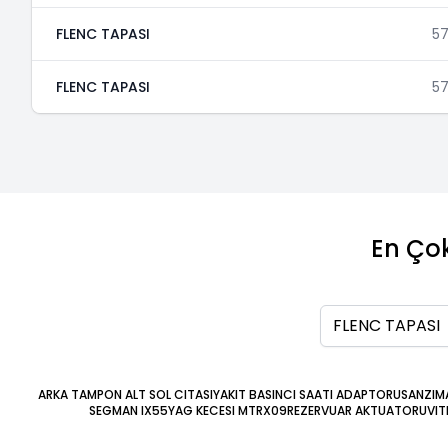
FLENC TAPASI
5
FLENC TAPASI
5
En Çok
Ara
ARKA TAMPON ALT SOL CITASI
YAKIT BASINCI SAATI ADAPTORU
SANZIM
SEGMAN IX55
YAG KECESI MTRX09
REZERVUAR AKTUATORU
VIT