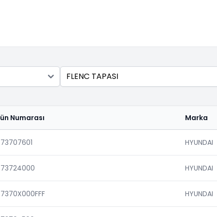
Ara
rün Numarası
Marka
773707601
HYUNDAI
773724000
HYUNDAI
77370X000FFF
HYUNDAI