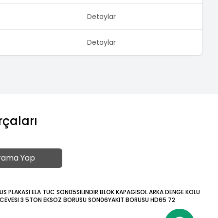
Detaylar
Detaylar
rçaları
rama Yap
US PLAKASI ELA TUC SON05
SILINDIR BLOK KAPAGI
SOL ARKA DENGE KOLU
CEVESI 3 5T
ON EKSOZ BORUSU SON06
YAKIT BORUSU HD65 72