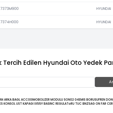
77373M900
HYUNDAI
77374H000
HYUNDAI
 Tercih Edilen Hyundai Oto Yedek Pa
A
AN ARKA BAGL ACC00
IMOBOLIZER MODULU SON02 04
EMIS BORUSU
FREN DON
ES KONSOL UST KAPAGI IX55
Y BASINC REGULAToRU TUC BNZ
SAG ON FAR CER