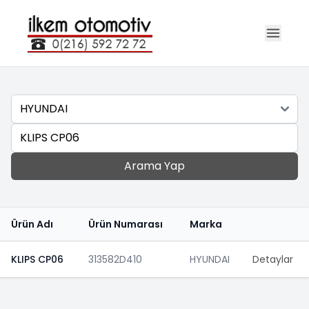
Marka
Ara
Arama Yap
Ürün Adı
Ürün Numarası
Marka
KLIPS CP06
313582D410
HYUNDAI
Detaylar