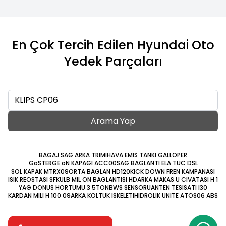
En Çok Tercih Edilen Hyundai Oto
Yedek Parçaları
Ara
Arama Yap
BAGAJ SAG ARKA TRIMI
HAVA EMIS TANKI GALLOPER
GoSTERGE oN KAPAGI ACC00
SAG BAGLANTI ELA TUC DSL
SOL KAPAK MTRX09
ORTA BAGLAN HD120
KICK DOWN FREN KAMPANASI
ISIK REOSTASI SF
KULB MIL ON BAGLANTISI HD
ARKA MAKAS U CIVATASI H 1
YAG DONUS HORTUMU 3 5TON
BWS SENSORU
ANTEN TESISATI I30
KARDAN MILI H 100 09
ARKA KOLTUK ISKELETI
HIDROLIK UNITE ATOS06 ABS