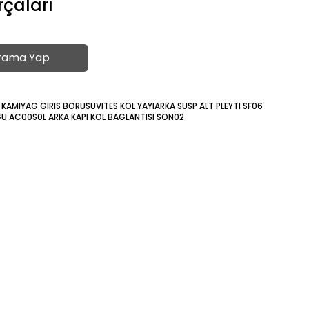
rçaları
rama Yap
 KAMI
YAG GIRIS BORUSU
VITES KOL YAYI
ARKA SUSP ALT PLEYTI SF06
UGU AC00
S0L ARKA KAPI KOL BAGLANTISI SON02