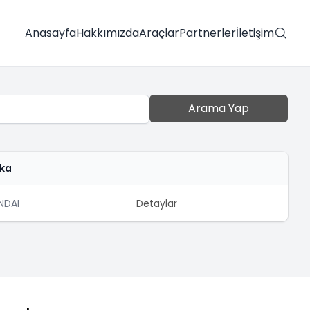
Anasayfa
Hakkımızda
Araçlar
Partnerler
İletişim
Arama Yap
ka
NDAI
Detaylar