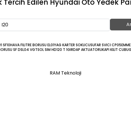
 Tercih Edilen Hyundai Oto Yedek Pa
A
I SF10
HAVA FILITRE BORUSU EL01
YAG KARTER SOKUCUSU
FAR SVICI CP05
EMME
BORUSU SF DSL04 VGT
SOL SIM HD120 T 1
GIRDAP AKTUATORU
KAPI KILIT CUB
RAM Teknoloji