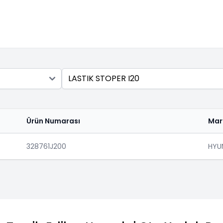
Ara
Ürün Numarası
Mar
328761J200
HYU