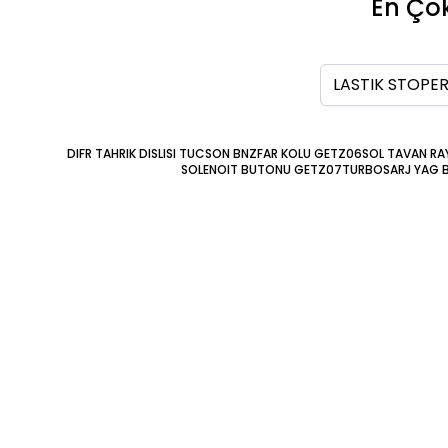
En Çok
Ara
DIFR TAHRIK DISLISI TUCSON BNZ
FAR KOLU GETZ06
SOL TAVAN RAY
SOLENOIT BUTONU GETZ07
TURBOSARJ YAG 