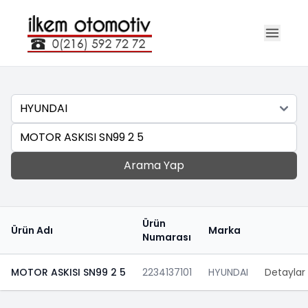
Marka
Ara
Arama Yap
Ürün
Ürün Adı
Marka
Numarası
MOTOR ASKISI SN99 2 5
2234137101
HYUNDAI
Detaylar