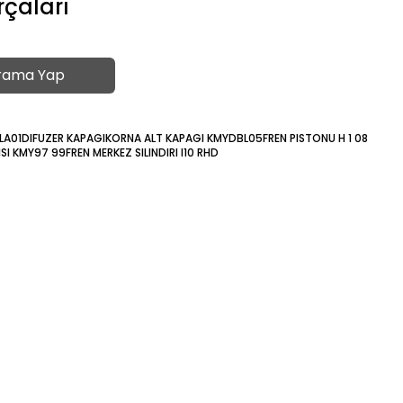
rçaları
rama Yap
LA01
DIFUZER KAPAGI
KORNA ALT KAPAGI KMYDBL05
FREN PISTONU H 1 08
ISI KMY97 99
FREN MERKEZ SILINDIRI I10 RHD