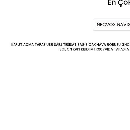
En Çok
Ara
KAPUT ACMA TAPASI
USB SARJ TESISATI
SAG SICAK HAVA BORUSU GNC
SOL ON KAPI KILIDI MTRX07
VIDA TAPASI A