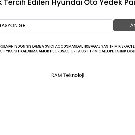
 Tercih Edilen Hyundai Oto Yedek Pa
A
RULMAN I30
ON SIS LAMBA SVICI ACC09
MANDAL I10
BAGAJ YAN TRIM KISKACI E
 CITY
KAPUT KALDIRMA AMORTISORU
SAG ORTA UST TRIM GALLOPE
TAHRIK DISL
RAM Teknoloji