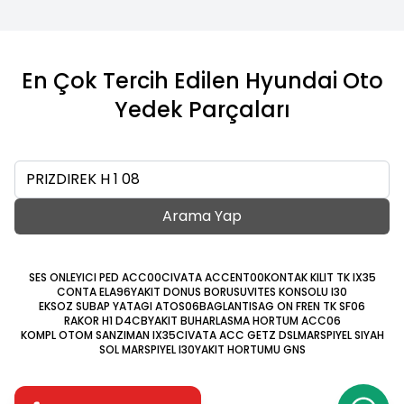
En Çok Tercih Edilen Hyundai Oto
Yedek Parçaları
Ara
Arama Yap
SES ONLEYICI PED ACC00
CIVATA ACCENT00
KONTAK KILIT TK IX35
CONTA ELA96
YAKIT DONUS BORUSU
VITES KONSOLU I30
EKSOZ SUBAP YATAGI ATOS06
BAGLANTI
SAG ON FREN TK SF06
RAKOR H1 D4CB
YAKIT BUHARLASMA HORTUM ACC06
KOMPL OTOM SANZIMAN IX35
CIVATA ACC GETZ DSL
MARSPIYEL SIYAH
SOL MARSPIYEL I30
YAKIT HORTUMU GNS