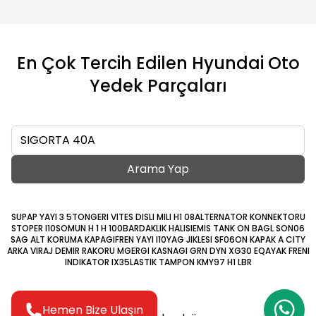
En Çok Tercih Edilen Hyundai Oto
Yedek Parçaları
Ara
Arama Yap
SUPAP YAYI 3 5TON
GERI VITES DISLI MILI H1 08
ALTERNATOR KONNEKTORU
STOPER I10
SOMUN H 1 H 100
BARDAKLIK HALISI
EMIS TANK ON BAGL SON06
SAG ALT KORUMA KAPAGI
FREN YAYI I10
YAG JIKLESI SF06
ON KAPAK A CITY
ARKA VIRAJ DEMIR RAKORU M
GERGI KASNAGI GRN DYN XG30 EQ
AYAK FRENI
INDIKATOR IX35
LASTIK TAMPON KMY97 H1 LBR
Hemen Bize Ulaşın