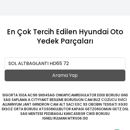
En Çok Tercih Edilen Hyundai Oto
Yedek Parçaları
Ara
Arama Yap
SIGORTA 100A AC96 SN94
SAG ONKAPICAMREGULATOR E0
ISI BORUSU GNS
SAG SAPLAMA A CITY
YAKIT BESLEME BORUSU
ON CAM BUZ COZUCU SVICI
ALUMINYUM JANT GRNDR
ON CAM ALT SACI EXC 93 O
BOBIN TESISATI XG30
EKSOZ ORTA BORUSU ATOS06
KULBUTOR KAPAGI GETZ06
SOMUN GETZ DSL
SAG MENTESE PEDI
BAGAJ KANCASI
EGR CIKIS BORUSU
IGNELI RULMAN MTRX06 I30