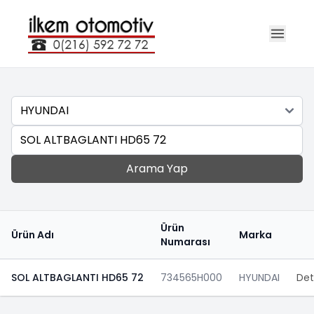
Marka
Ara
Arama Yap
Ürün
Ürün Adı
Marka
Numarası
SOL ALTBAGLANTI HD65 72
734565H000
HYUNDAI
Det