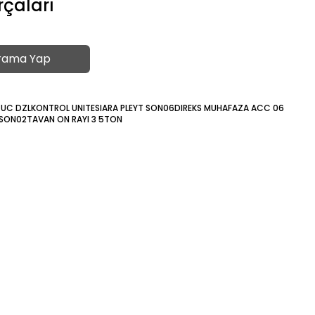
rçaları
rama Yap
TUC DZL
KONTROL UNITESI
ARA PLEYT SON06
DIREKS MUHAFAZA ACC 06
 SON02
TAVAN ON RAYI 3 5TON