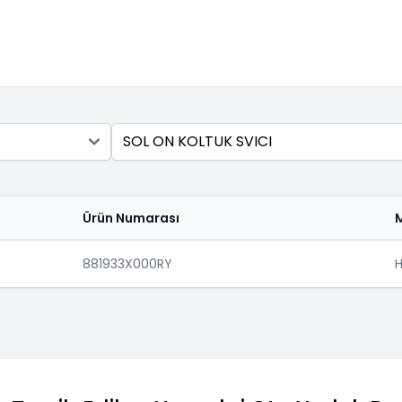
Ara
Ürün Numarası
881933X000RY