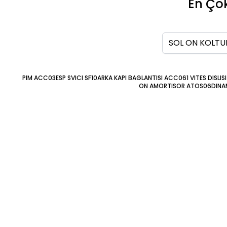
En Çok
Ara
PIM ACC03
ESP SVICI SF10
ARKA KAPI BAGLANTISI ACC06
1 VITES DISLISI
ON AMORTISOR ATOS06
DINA