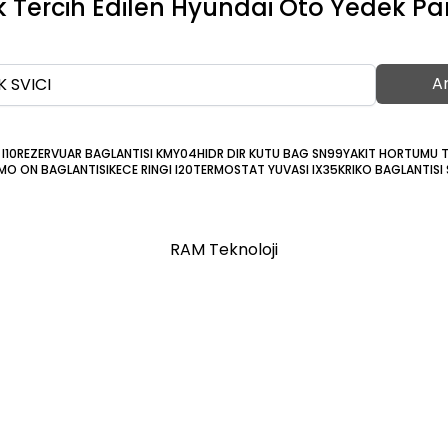
 Tercih Edilen Hyundai Oto Yedek Pa
A
 I10
REZERVUAR BAGLANTISI KMY04
HIDR DIR KUTU BAG SN99
YAKIT HORTUMU 
MO ON BAGLANTISI
KECE RINGI I20
TERMOSTAT YUVASI IX35
KRIKO BAGLANTISI
RAM Teknoloji