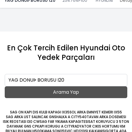
YAG DONUÞ BORUSU I20
254764P100
HYUNDAI
Detay
En Çok Tercih Edilen Hyundai Oto
Yedek Parçaları
Ara
Arama Yap
SAG ON KAPI DIS KULB KAPAGI IX35
SOL ARKA EMNIYET KEMERI IX55
SAG ARKA UST SALINCAK GNS
HALKA A CITY540
TAVAN ARKA DOSEMESI
ISIK REOSTASI I30 CW
SAG FAR YIKAMA KAPAGI
TESISAT KORUYUCU 3 5TON
DAYANAK GNS CP
KAPI KORUGU A CITY
RADYATOR CIKIS HORTUMU KM
BILYALI RULMAN H500
KAMA SON05
SVIC HD120
ISI KALKANI
SIGORTA 40A