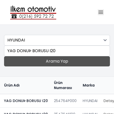
Marka
Ara
Arama Yap
Ürün
Ürün Adı
Marka
Numarası
YAG DONUÞ BORUSU I20
254764P000
HYUNDAI
Detay